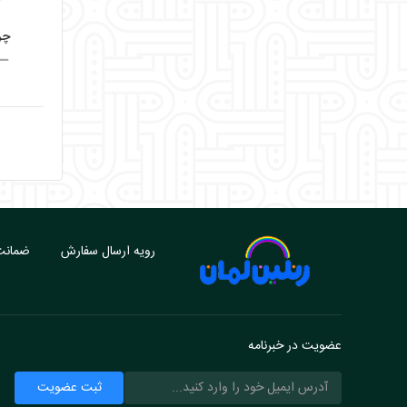
چر
ــ
رویه ارسال سفارش
ضمانت 
عضویت در خبرنامه