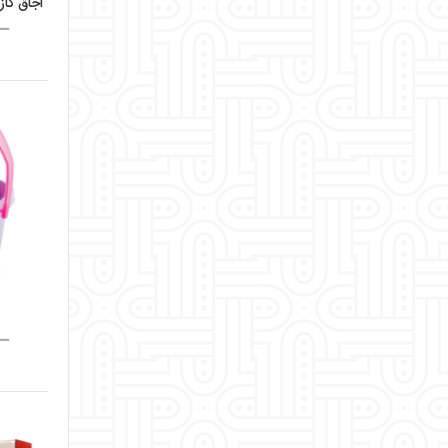
اجاق گاز
ــ
ــ