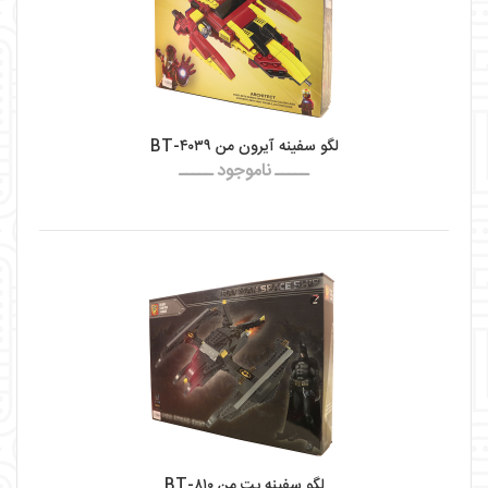
لگو سفینه آیرون من BT-۴۰۳۹
ـــــ ناموجود ـــــ
لگو سفینه بت من BT-۸۱۰