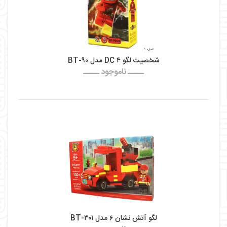
شخصیت لگو DC ۴ مدل BT-۹۰
ـــــ ناموجود ـــــ
لگو آتش نشان ۶ مدل BT-۳۰۱