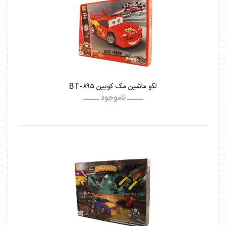
لگو ماشین مک کویین BT-۸۹۵
ـــــ ناموجود ـــــ