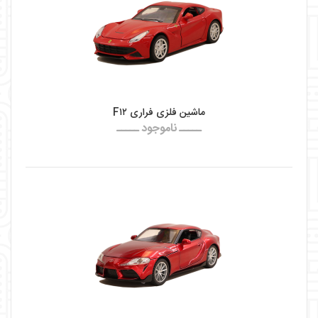
ماشین فلزی فراری F۱۲
ـــــ ناموجود ـــــ