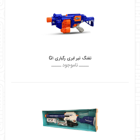
تفنگ تیر ابری رگباری G۱
ـــــ ناموجود ـــــ