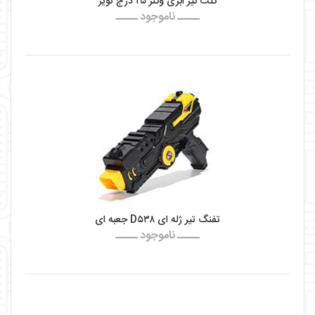
کلت تیر ابری وگنر ۲۵ درج تویز
ـــــ ناموجود ـــــ
تفنگ تیر ژله ای D۵۳۸ جعبه ای
ـــــ ناموجود ـــــ