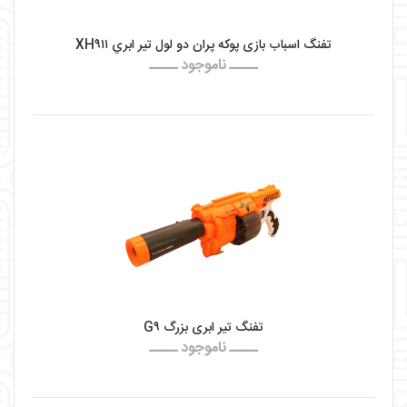
تفنگ اسباب بازی پوکه پران دو لول تير ابري XH۹۱۱
ـــــ ناموجود ـــــ
تفنگ تیر ابری بزرگ G۹
ـــــ ناموجود ـــــ