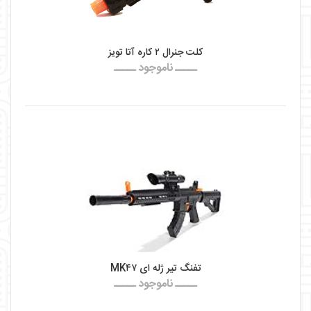
کلت جنرال ۲ کاره آتا تویز
ـــــ ناموجود ـــــ
تفنگ تیر ژله ای MK۴۷
ـــــ ناموجود ـــــ