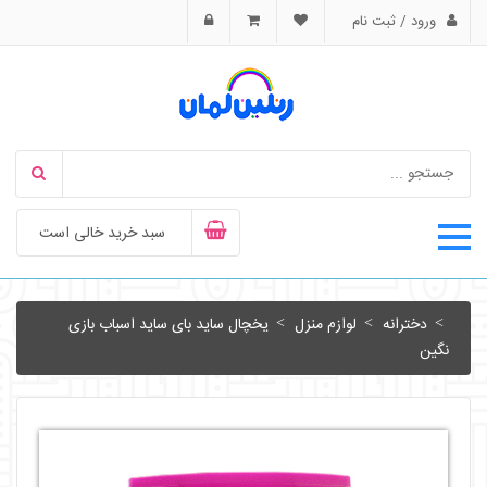
ورود / ثبت نام
سبد خرید خالی است
دخترانه
لوازم منزل
یخچال ساید بای ساید اسباب بازی
نگین