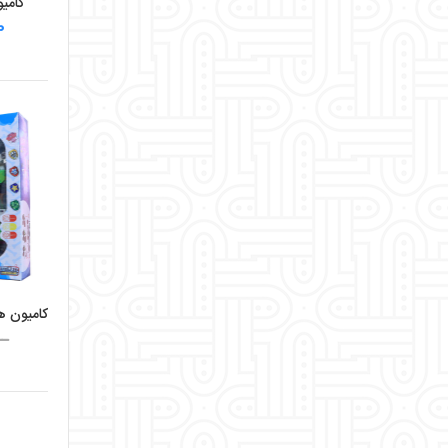
کامیون م
۰۰
ــ