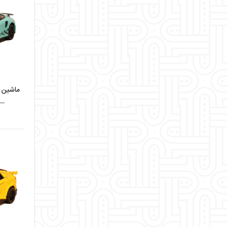
ماشین فلزی 
ــ