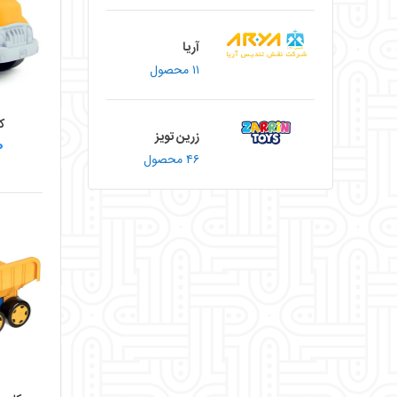
آریا
۱۱ محصول
ک
زرین تویز
۰
۴۶ محصول